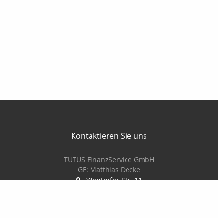
Kontaktieren Sie uns
TUTUS FinanzService GmbH
GF: Matthias Decke
Wentorfer Str. 11
21029 Hamburg
+49 40 7240933
+49 40 7240780