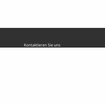
Kontaktieren Sie uns
TUTUS FinanzService GmbH
GF: Matthias Decke
Wentorfer Str. 11
21029 Hamburg
+49 40 7240933
+49 40 7240780
info@tutus-finanzservice.de
Nachricht schreiben