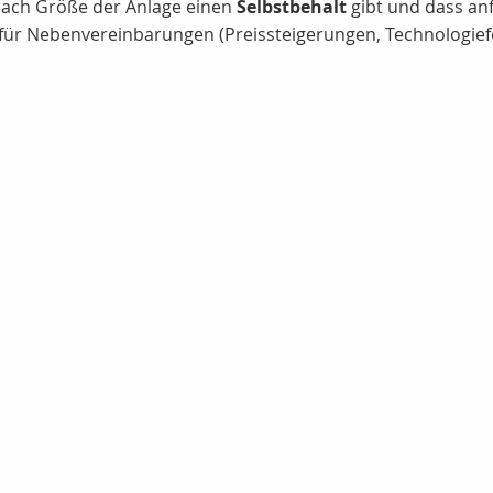
e nach Größe der Anlage einen
Selbstbehalt
gibt und dass anf
r Nebenvereinbarungen (Preissteigerungen, Technologiefor