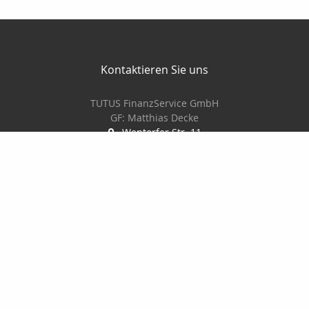
Kontaktieren Sie uns
TUTUS FinanzService GmbH
GF: Matthias Decke
Wentorfer Str. 11
21029 Hamburg
+49 40 7240933
+49 40 7240780
info@tutus-finanzservice.de
Nachricht schreiben
Startseite